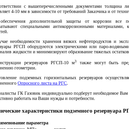
ответствии с вышеперечисленными документами толщина лис
вляет 4-10 мм в зависимости от требований Заказчика и от техн
обеспечения дополнительной защиты от коррозии все пов
батывают специальными антикоррозионными материалами, 
тей.
учае необходимости хранения вязких нефтепродуктов и эксп
рвуары РГСП оборудуются электрическими или паро-водяными
налив жидкости и минимизируют образование тяжелых остатков 
3
нструкции резервуаров РГСП-10 м
также могут быть пред
анению геометрии.
товление подземных горизонтальных резервуаров осуществля
лненного
Опросного листа на РГС
.
иалисты ГК Газовик индивидуально подберут необходимое Вам р
ктивно работать на Ваши нужды и потребности.
нические характеристики подземного резервуара Р
именование параметра