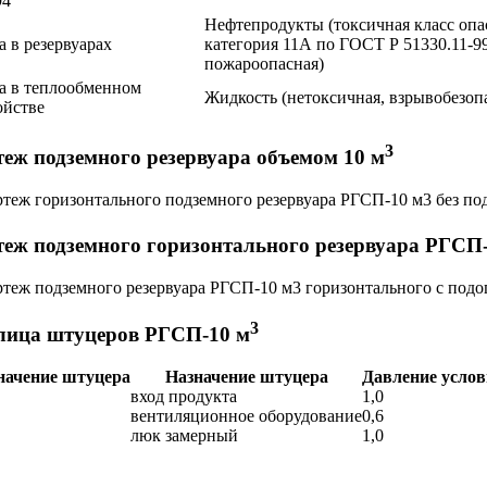
94
Нефтепродукты (токсичная класс опа
а в резервуарах
категория 11А по ГОСТ Р 51330.11-9
пожароопасная)
а в теплообменном
Жидкость (нетоксичная, взрывобезоп
ойстве
3
теж подземного резервуара объемом 10 м
теж подземного горизонтального резервуара РГСП
3
лица штуцеров РГСП-10 м
начение штуцера
Назначение штуцера
Давление услов
вход продукта
1,0
вентиляционное оборудование
0,6
люк замерный
1,0