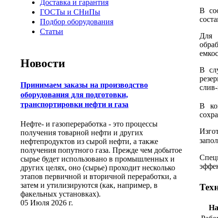
Доставка и гарантия
В со
ГОСТы и СНиПы
соста
Подбор оборудования
Статьи
Для 
обра
емкос
Новости
В сл
резе
Принимаем заказы на производство
слив-
оборудования для подготовки,
транспортировки нефти и газа
В ко
сохр
Нефте- и газопереработка - это процессы
Изго
получения товарной нефти и других
запо
нефтепродуктов из сырой нефти, а также
получения попутного газа. Прежде чем добытое
Спец
сырье будет использовано в промышленных и
эффе
других целях, оно (сырье) проходит несколько
этапов первичной и вторичной переработки, а
затем и утилизируются (как, например, в
Тех
факельных установках).
05 Июля 2026 г.
На