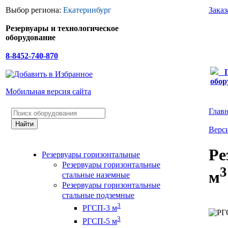
Выбор региона:
Екатеринбург
Заказ
Резервуары и технологическое
оборудование
8-8452-740-870
обор
Мобильная версия сайта
Глав
Верси
Ре
Резервуары горизонтальные
Резервуары горизонтальные
3
м
стальные наземные
Резервуары горизонтальные
стальные подземные
3
РГСП-3 м
3
РГСП-5 м