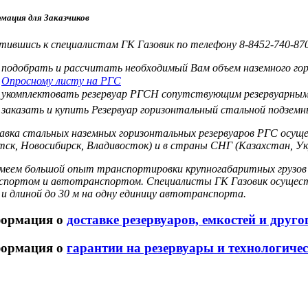
мация для Заказчиков
ившись к специалистам ГК Газовик по телефону 8-8452-740-870 
подобрать и рассчитать необходимый Вам объем наземного гор
Опросному листу на РГС
укомплектовать резервуар РГСН сопутствующим резервуарным
заказать и купить Резервуар горизонтальный стальной подзем
вка стальных наземных горизонтальных резервуаров РГС осущест
ск, Новосибирск, Владивосток) и в страны СНГ (Казахстан, Ук
меем большой опыт транспортировки крупногабаритных грузов -
спортом и автотранспортом. Специалисты ГК Газовик осуществ
и длиной до 30 м на одну единицу автотранспорта.
ормация о
доставке резервуаров, емкостей и друг
ормация о
гарантии на резервуары и технологиче