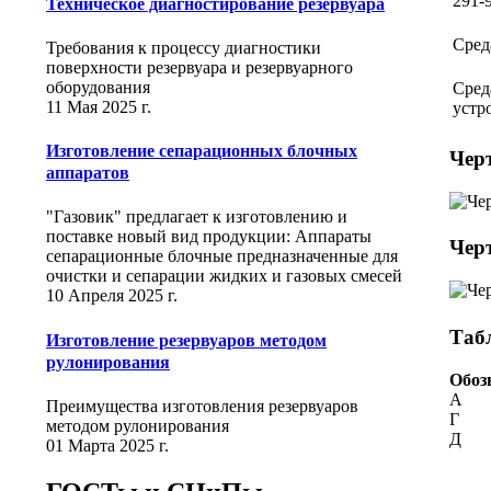
291-
Техническое диагностирование резервуара
Сред
Требования к процессу диагностики
поверхности резервуара и резервуарного
оборудования
Сред
11 Мая 2025 г.
устр
Изготовление сепарационных блочных
Чер
аппаратов
"Газовик" предлагает к изготовлению и
поставке новый вид продукции: Аппараты
Чер
сепарационные блочные предназначенные для
очистки и сепарации жидких и газовых смесей
10 Апреля 2025 г.
Таб
Изготовление резервуаров методом
рулонирования
Обоз
А
Преимущества изготовления резервуаров
Г
методом рулонирования
Д
01 Марта 2025 г.