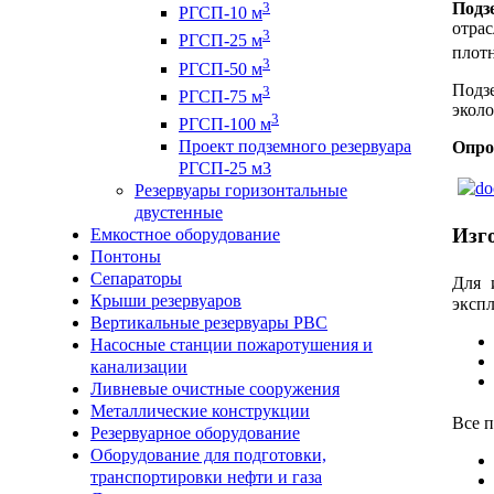
3
Подз
РГСП-10 м
отрас
3
РГСП-25 м
плотн
3
РГСП-50 м
Подз
3
РГСП-75 м
эколо
3
РГСП-100 м
Проект подземного резервуара
Опро
РГСП-25 м3
Резервуары горизонтальные
двустенные
Изг
Емкостное оборудование
Понтоны
Сепараторы
Для 
Крыши резервуаров
эксп
Вертикальные резервуары РВС
Насосные станции пожаротушения и
канализации
Ливневые очистные сооружения
Металлические конструкции
Все 
Резервуарное оборудование
Оборудование для подготовки,
транспортировки нефти и газа