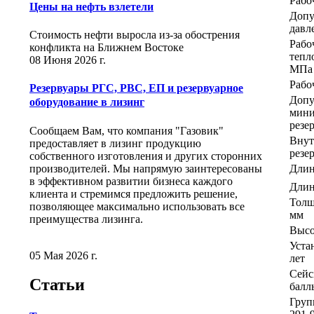
Рабо
Цены на нефть взлетели
Допу
давл
Стоимость нефти выросла из-за обострения
Рабо
конфликта на Ближнем Востоке
тепл
08 Июня 2026 г.
МПа
Рабо
Резервуары РГС, РВС, ЕП и резервуарное
Допу
оборудование в лизинг
мини
резе
Сообщаем Вам, что компания "Газовик"
Внут
предоставляет в лизинг продукцию
резе
собственного изготовления и других сторонних
производителей. Мы напрямую заинтересованы
Длин
в эффективном развитии бизнеса каждого
Длин
клиента и стремимся предложить решение,
Толщ
позволяющее максимально использовать все
мм
преимущества лизинга.
Высо
Уста
05 Мая 2026 г.
лет
Сейс
Статьи
балл
Груп