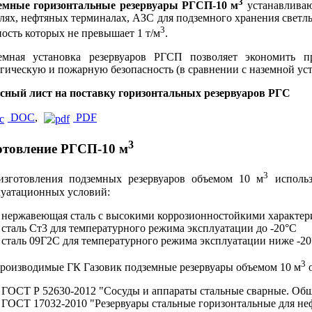
3
емные горизонтальные резервуары РГСП-10 м
устанавливаю
лях, нефтяных терминалах, АЗС для подземного хранения светл
3
ость которых не превышает 1 т/м
.
емная установка резервуаров РГСП позволяет экономить 
гическую и пожарную безопасность (в сравнении с наземной уст
сный лист на поставку горизонтальных резервуаров РГС
DOC
,
PDF
3
отовление РГСП-10 м
3
изготовления подземных резервуаров объемом 10 м
использ
луатационных условий:
нержавеющая сталь с высокими коррозионностойкими характе
сталь Ст3 для температурного режима эксплуатации до -20°С
сталь 09Г2С для температурного режима эксплуатации ниже -2
3
производимые ГК Газовик подземные резервуары объемом 10 м
о
ГОСТ Р 52630-2012 "Сосуды и аппараты стальные сварные. Общ
ГОСТ 17032-2010 "Резервуары стальные горизонтальные для не