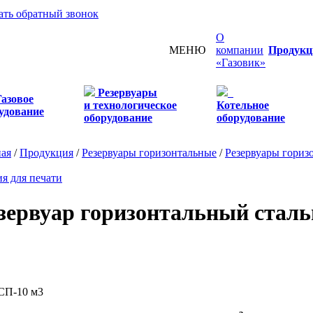
ать обратный звонок
О
МЕНЮ
компании
Продукц
«Газовик»
Резервуары
Газовое
и технологическое
Котельное
удование
оборудование
оборудование
ная
/
Продукция
/
Резервуары горизонтальные
/
Резервуары гориз
я для печати
зервуар горизонтальный стал