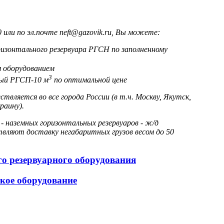
или по эл.почте neft@gazovik.ru, Вы можете:
изонтального резервуара РГСН по заполненному
 оборудованием
3
ный РГСП-10 м
по оптимальной цене
вляется во все города России (в т.ч. Москву, Якутск,
раину).
 наземных горизонтальных резервуаров - ж/д
ляют доставку негабаритных грузов весом до 50
ого резервуарного оборудования
ское оборудование