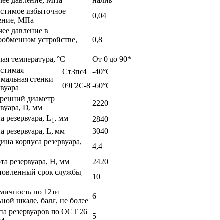
чее давление, МПа
налив
стимое избыточное
0,04
ение, МПа
чее давление в
ообменном устройстве,
0,8
чая температура, °С
От 0 до 90*
стимая
Ст3пс4
-40°С
мальная стенки
09Г2С-8
-60°С
рвуара
ренний диаметр
2220
рвуара, D, мм
а резервуара, L
, мм
2840
1
а резервуара, L, мм
3040
ина корпуса резервуара,
4,4
та резервуара, Н, мм
2420
новленный срок службы,
10
мичность по 12ти
6
ьной шкале, балл, не более
па резервуаров по ОСТ 26
5