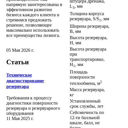
штуцера дренажа,
напрямую заинтересованы в
L
, мм
3
эффективном развитии
Толщина корпуса
бизнеса каждого клиента и
резервуара, S/S
, мм
стремимся предложить
1
решение, позволяющее
Ширина резервуара,
максимально использовать
В, мм
все преимущества лизинга.
Высота резервуара,
Н, мм
Высота резервуара
05 Мая 2026 г.
при
транспортировке,
Статьи
Н
, мм
1
Площадь
Техническое
поверхности
диагностирование
2
теплообмена, м
резервуара
Масса резервуара,
кг
Требования к процессу
Установленный
диагностики поверхности
срок службы, лет
резервуара и резервуарного
Сейсмичность по
оборудования
12-ти балльной
11 Мая 2025 г.
шкале, балл, не
более