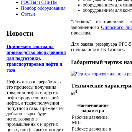
ГОСТы и СНиПы
оборудованием для сли
Подбор оборудования
оборудованием для контр
Статьи
"Газовик" изготавливает 
заполненного
Опросного ли
Новости
проектам.
Для заказа резервуара РГС-
Принимаем заказы на
специалистам ГК Газовик.
производство оборудования
для подготовки,
Габаритный чертеж наз
транспортировки нефти и
газа
Нефте- и газопереработка -
Технические характери
это процессы получения
3
товарной нефти и других
м
нефтепродуктов из сырой
нефти, а также получения
Наименование
попутного газа. Прежде чем
параметра
добытое сырье будет
Рабочее давление,
использовано в
МПа
промышленных и других
Рабочее давление в
целях, оно (сырье) проходит