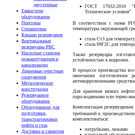
двустенные
ГОСТ 17032-2010 "Р
Емкостное
Технические условия"
оборудование
Понтоны
В соответствии с ними РГ
температуры окружающей ср
Сепараторы
Крыши резервуаров
сталь Ст3 для температ
Вертикальные
сталь 09Г2С для темпер
резервуары РВС
Насосные станции
Также резервуары изготав
пожаротушения и
устойчивостью к коррозии.
канализации
В процессе производства все
Ливневые очистные
окончании изготовления 
сооружения
антикоррозионными средства
Металлические
конструкции
Для хранения вязких нефтеп
Резервуарное
паро-водяными или термо-ма
оборудование
Комплектация резервуарным 
Оборудование для
подготовки,
требований к производствен
комплектоваться:
транспортировки
нефти и газа
патрубками, люками
Доставка и гарантия
площадкой обслуживани