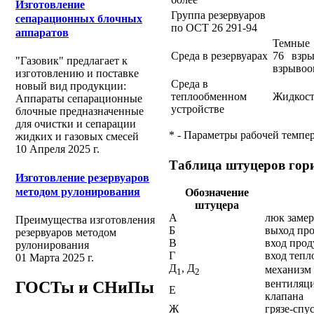
Изготовление
Группа резервуаров
сепарационных блочных
по ОСТ 26 291-94
аппаратов
Темные 
Среда в резервуарах
76 взры
"Газовик" предлагает к
взрывоо
изготовлению и поставке
Среда в
новый вид продукции:
теплообменном
Жидкост
Аппараты сепарационные
устройстве
блочные предназначенные
для очистки и сепарации
* - Параметры рабочей темпе
жидких и газовых смесей
10 Апреля 2025 г.
Таблица штуцеров гори
Изготовление резервуаров
методом рулонирования
Обозначение
штуцера
А
люк заме
Преимущества изготовления
Б
выход пр
резервуаров методом
В
вход прод
рулонирования
Г
вход тепл
01 Марта 2025 г.
Д
, Д
механизм
1
2
вентиляци
ГОСТы и СНиПы
Е
клапана
Ж
грязе-спу