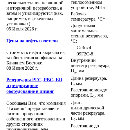
теплообменном
несколько этапов первичной
устройстве, МПа
и вторичной переработки, а
затем и утилизируются (как,
Рабочая
например, в факельных
температура, °С*
установках).
Допустимая
05 Июля 2026 г.
минимальная
стенки резервуара,
Цены на нефть взлетели
°С:
Ст3пс4
Стоимость нефти выросла из-
09Г2С-8
за обострения конфликта на
Внутренний
Ближнем Востоке
диаметр резервуара,
08 Июня 2026 г.
D
, мм
в
Длина резервуара,
Резервуары РГС, РВС, ЕП
L, мм
и резервуарное
Расстояние между
оборудование в лизинг
опорами, L
, мм
1
Длина
Сообщаем Вам, что компания
цилиндрической
"Газовик" предоставляет в
части резервуара,
лизинг продукцию
L
, мм
собственного изготовления и
2
других сторонних
Расстояние до
производителей. Мы