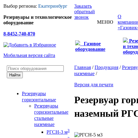
Выбор региона:
Екатеринбург
Заказать
обратный
О
Резервуары и технологическое
звонок
МЕНЮ
компани
оборудование
«Газовик
8-8452-740-870
Рез
Газовое
и техн
оборудование
оборуд
Мобильная версия сайта
Главная
/
Продукция
/
Резерв
наземные
/
Версия для печати
Резервуары
Резервуар го
горизонтальные
Резервуары
наземный РГС
горизонтальные
стальные
наземные
3
РГСН-3 м