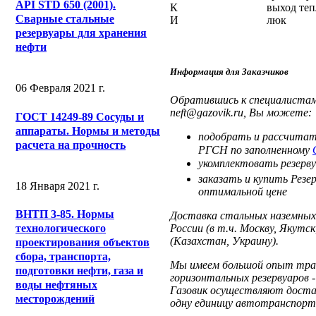
API STD 650 (2001).
К
выход теп
Сварные стальные
И
люк
резервуары для хранения
нефти
Информация для Заказчиков
06 Февраля 2021 г.
Обратившись к специалистам 
neft@gazovik.ru, Вы можете:
ГОСТ 14249-89 Сосуды и
аппараты. Нормы и методы
подобрать и рассчитат
расчета на прочность
РГСН по заполненному
укомплектовать резерв
заказать и купить Резе
18 Января 2021 г.
оптимальной цене
ВНТП 3-85. Нормы
Доставка стальных наземных 
России (в т.ч. Москву, Якутс
технологического
(Казахстан, Украину).
проектирования объектов
сбора, транспорта,
Мы имеем большой опыт тран
подготовки нефти, газа и
горизонтальных резервуаров
воды нефтяных
Газовик осуществляют достав
месторождений
одну единицу автотранспорт