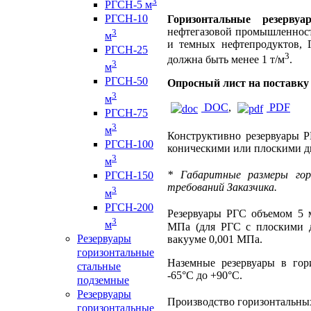
3
РГСН-5 м
РГСН-10
Горизонтальные резерв
нефтегазовой промышленност
3
м
и темных нефтепродуктов, 
РГСН-25
3
должна быть менее 1 т/м
.
3
м
РГСН-50
Опросный лист на поставку
3
м
DOC
,
PDF
РГСН-75
3
м
Конструктивно резервуары 
РГСН-100
коническими или плоскими д
3
м
* Габаритные размеры гор
РГСН-150
требований Заказчика.
3
м
РГСН-200
Резервуары РГС объемом 5 
3
м
МПа (для РГС с плоскими 
Резервуары
вакууме 0,001 МПа.
горизонтальные
Наземные резервуары в гор
стальные
-65°С до +90°С.
подземные
Резервуары
Производство горизонтальны
горизонтальные