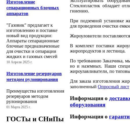
эксплуатировать оборудов
Изготовление
Стеклопластик обладает от
сепарационных блочных
гниению.
аппаратов
При подземной установке жи
"Газовик" предлагает к
для проведения очистки емко
изготовлению и поставке
новый вид продукции:
Жироуловители поставляются 
Аппараты сепарационные
В комплект поставки жироу
блочные предназначенные
жиропродуктов и лестница.
для очистки и сепарации
жидких и газовых смесей
По требованию Заказчика, мы
10 Апреля 2025 г.
но и наземных. Наши специа
жироулавливатели, по типовы
Изготовление резервуаров
методом рулонирования
Для заказа изготовления жир
заполненный
Опросный лист
Преимущества изготовления
резервуаров методом
Информация о
доставк
рулонирования
оборудования
01 Марта 2025 г.
Информация о
гаранти
ГОСТы и СНиПы