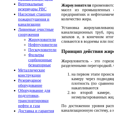
Вертикальные
Жироуловители
применяются
резервуары РВС
масел из промышленных с
Насосные станции
предприятиях и нефтехимиче
количество жира.
пожаротушения и
канализации
Установка жироулавливаю
Ливневые очистные
канализационных труб, про
сооружения
запахов и, в конечном ито
Жироуловители
сливаются в водоемы или пос
Нефтеуловители
Пескоуловители
Принцип действия жир
Фильтры
сорбционные
Жироуловитель - это горизо
безнапорные
разделенными перегородкой. О
Металлические
на первом этапе происх
конструкции
камеру через подводя
Резервуарное
плотность (по сравнен
оборудование
накапливаются
Оборудование для
во второй камере, 
подготовки,
неэмульгированных жид
транспортировки
нефти и газа
По достижении уровня расп
канализационную систему, а 
Доставка и гарантия