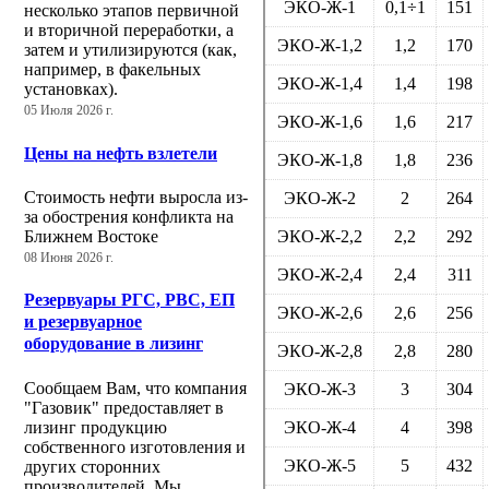
ЭКО-Ж-1
0,1÷1
151
несколько этапов первичной
и вторичной переработки, а
ЭКО-Ж-1,2
1,2
170
затем и утилизируются (как,
например, в факельных
ЭКО-Ж-1,4
1,4
198
установках).
05 Июля 2026 г.
ЭКО-Ж-1,6
1,6
217
Цены на нефть взлетели
ЭКО-Ж-1,8
1,8
236
Стоимость нефти выросла из-
ЭКО-Ж-2
2
264
за обострения конфликта на
Ближнем Востоке
ЭКО-Ж-2,2
2,2
292
08 Июня 2026 г.
ЭКО-Ж-2,4
2,4
311
Резервуары РГС, РВС, ЕП
ЭКО-Ж-2,6
2,6
256
и резервуарное
оборудование в лизинг
ЭКО-Ж-2,8
2,8
280
Сообщаем Вам, что компания
ЭКО-Ж-3
3
304
"Газовик" предоставляет в
лизинг продукцию
ЭКО-Ж-4
4
398
собственного изготовления и
ЭКО-Ж-5
5
432
других сторонних
производителей. Мы