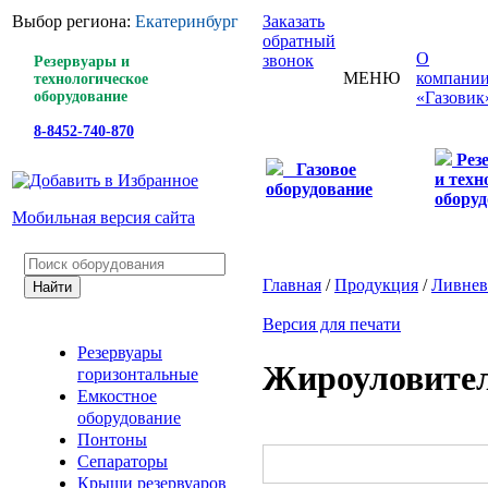
Выбор региона:
Екатеринбург
Заказать
обратный
О
звонок
Резервуары и
МЕНЮ
компани
технологическое
оборудование
«Газовик
8-8452-740-870
Рез
Газовое
и техн
оборудование
оборуд
Мобильная версия сайта
Главная
/
Продукция
/
Ливнев
Версия для печати
Резервуары
Жироуловите
горизонтальные
Емкостное
оборудование
Понтоны
Сепараторы
Крыши резервуаров