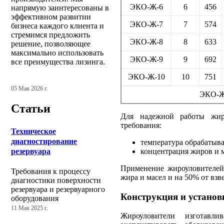
ЭКО-Ж-6
6
456
напрямую заинтересованы в
эффективном развитии
ЭКО-Ж-7
7
574
бизнеса каждого клиента и
стремимся предложить
ЭКО-Ж-8
8
633
решение, позволяющее
максимально использовать
ЭКО-Ж-9
9
692
все преимущества лизинга.
ЭКО-Ж-10
10
751
05 Мая 2026 г.
ЭКО-Ж-
Статьи
Для надежной работы жиро
требования:
Техническое
диагностирование
температура обрабатыв
резервуара
концентрация жиров и м
Применение жироуловителей
Требования к процессу
жира и масел и на 50% от вз
диагностики поверхности
резервуара и резервуарного
Конструкция и установ
оборудования
11 Мая 2025 г.
Жироуловители изготавли