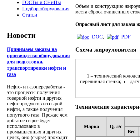
ГОСТы и СНиПы
Объем и конструкцию жироуло
Подбор оборудования
места сброса очищенных сток
Статьи
Опросный лист для заказа 
Новости
DOC
,
PDF
Схема жироуловителя
Принимаем заказы на
производство оборудования
для подготовки,
транспортировки нефти и
газа
1 – технический колодец;
переливная стенка; 5 – дат
Нефте- и газопереработка -
это процессы получения
товарной нефти и других
нефтепродуктов из сырой
Технические характер
нефти, а также получения
попутного газа. Прежде чем
добытое сырье будет
использовано в
Марка
Q, л/с
Вес
промышленных и других
целях, оно (сырье) проходит