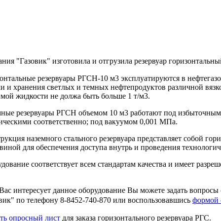
ния "Газовик" изготовила и отгрузила резервуар горизонтальн
онтальные резервуары РГСН-10 м3 эксплуатируются в нефтегаз
и и хранения светлых и темных нефтепродуктов различной вязко
мой жидкости не должа быть больше 1 т/м3.
ные резервуары РГСН объемом 10 м3 работают под избыточным
ическими соответственно; под вакуумом 0,001 МПа.
рукция наземного стального резервуара представляет собой гор
виной для обеспечения доступа внутрь и проведения технологи
дование соответствует всем стандартам качества и имеет разре
Вас интересует данное оборудование Вы можете задать вопросы
вик" по телефону 8-8452-740-870 или воспользовавшись
формой 
ть опросный лист
для заказа горизонтального резервуара РГС.