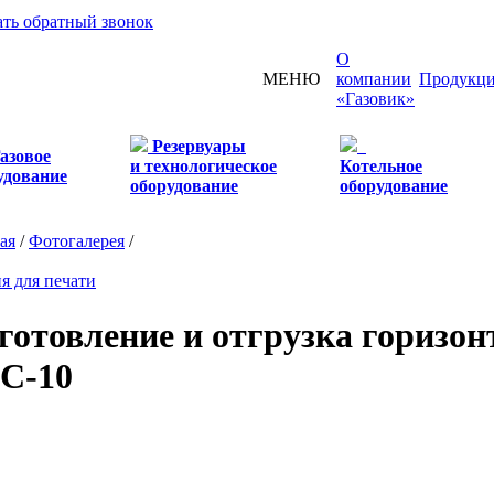
ать обратный звонок
О
МЕНЮ
компании
Продукц
«Газовик»
Резервуары
азовое
и технологическое
Котельное
удование
оборудование
оборудование
ая
/
Фотогалерея
/
я для печати
готовление и отгрузка горизон
С-10