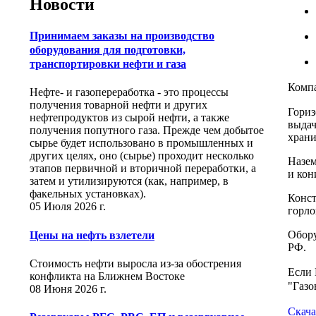
Новости
Принимаем заказы на производство
оборудования для подготовки,
транспортировки нефти и газа
Компа
Нефте- и газопереработка - это процессы
получения товарной нефти и других
Гориз
нефтепродуктов из сырой нефти, а также
выдач
получения попутного газа. Прежде чем добытое
храни
сырье будет использовано в промышленных и
других целях, оно (сырье) проходит несколько
Назем
этапов первичной и вторичной переработки, а
и кон
затем и утилизируются (как, например, в
факельных установках).
Конст
05 Июля 2026 г.
горло
Обору
Цены на нефть взлетели
РФ.
Стоимость нефти выросла из-за обострения
Если 
конфликта на Ближнем Востоке
"Газо
08 Июня 2026 г.
Скача