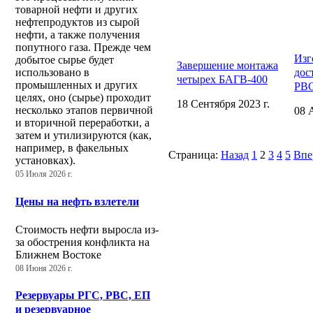
товарной нефти и других
нефтепродуктов из сырой
нефти, а также получения
попутного газа. Прежде чем
Изг
добытое сырье будет
Завершение монтажа
дос
использовано в
четырех БАГВ-400
промышленных и других
РВС
целях, оно (сырье) проходит
18 Сентября 2023 г.
несколько этапов первичной
08 
и вторичной переработки, а
затем и утилизируются (как,
например, в факельных
Страница:
Назад
1
2
3
4
5
Впе
установках).
05 Июля 2026 г.
Цены на нефть взлетели
Стоимость нефти выросла из-
за обострения конфликта на
Ближнем Востоке
08 Июня 2026 г.
Резервуары РГС, РВС, ЕП
и резервуарное