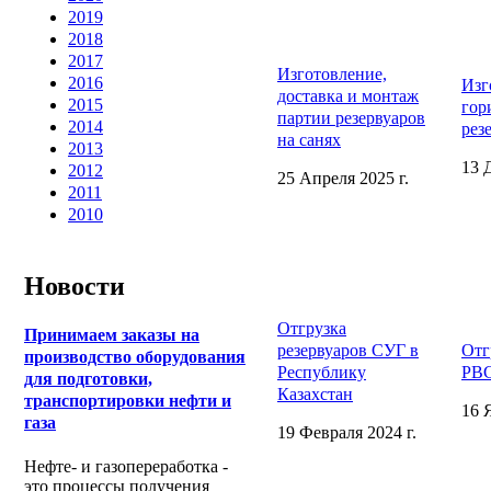
2019
2018
2017
Изготовление,
2016
Изг
доставка и монтаж
2015
гор
партии резервуаров
2014
рез
на санях
2013
13 
2012
25 Апреля 2025 г.
2011
2010
Новости
Отгрузка
Принимаем заказы на
резервуаров СУГ в
Отг
производство оборудования
Республику
РВС
для подготовки,
Казахстан
транспортировки нефти и
16 
газа
19 Февраля 2024 г.
Нефте- и газопереработка -
это процессы получения