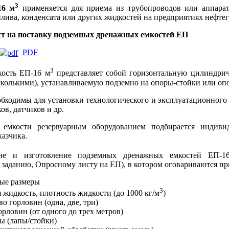
3
16 м
применяется для приема из трубопроводов или аппарат
плива, конденсата или других жидкостей на предприятиях нефт
т на поставку подземных дренажных емкостей ЕП
PDF
3
кость ЕП-16 м
представляет собой горизонтальную цилиндри
сколькими), устанавливаемую подземно на опоры-стойки или оп
бходимы для установки технологического и эксплуатационного 
ов, датчиков и др.
 емкости резервуарным оборудованием подбирается индиви
казчика.
ние и изготовление подземных дренажных емкостей ЕП-1
 заданию, Опросному листу на ЕП), в котором оговариваются п
ые размеры
3
 жидкость, плотность жидкости (до 1000 кг/м
)
во горловин (одна, две, три)
орловин (от одного до трех метров)
ы (лапы/стойки)