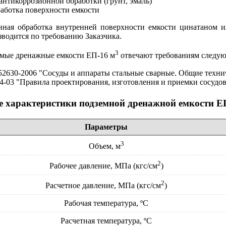
антикоррозионной обработки (грунт, эмаль)
аботка поверхности емкости
нная обработка внутренней поверхности емкости цинатаном 
зводится по требованию Заказчика.
3
мые дренажные емкости ЕП-16 м
отвечают требованиям следую
2630-2006 "Сосуды и аппараты стальные сварные. Общие техни
4-03 "Правила проектирования, изготовления и приемки сосудов
е характеристики подземной дренажной емкости Е
Параметры
3
Объем, м
2
Рабочее давление, МПа (кгс/см
)
2
Расчетное давление, МПа (кгс/см
)
Рабочая температура, ºС
Расчетная температура, ºС