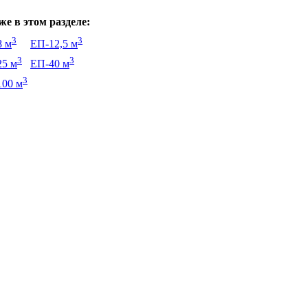
е в этом разделе:
3
3
8 м
ЕП-12,5 м
3
3
25 м
ЕП-40 м
3
100 м