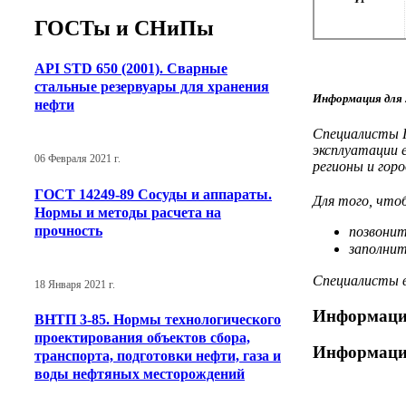
ГОСТы и СНиПы
API STD 650 (2001). Сварные
стальные резервуары для хранения
Информация для 
нефти
Специалисты Г
эксплуатации 
06 Февраля 2021 г.
регионы и гор
ГОСТ 14249-89 Сосуды и аппараты.
Для того, что
Нормы и методы расчета на
прочность
позвонит
заполни
Специалисты в
18 Января 2021 г.
Информаци
ВНТП 3-85. Нормы технологического
проектирования объектов сбора,
Информаци
транспорта, подготовки нефти, газа и
воды нефтяных месторождений