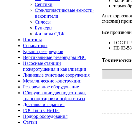
наличие 
Септики
термообр
Стеклопластиковые емкости-
Антикоррозио
накопители
смесями) прои
Силосы
Бункеры
Все производи
Фильтры СДЖ
Понтоны
ГОСТ Р 5
Сепараторы
ПБ 03-58
Крыши резервуаров
Вертикальные резервуары РВС
Технически
Насосные станции
пожаротушения и канализации
Ливневые очистные сооружения
Металлические конструкции
Резервуарное оборудование
Оборудование для подготовки,
транспортировки нефти и газа
Доставка и гарантия
ГОСТы и СНиПы
Подбор оборудования
Статьи