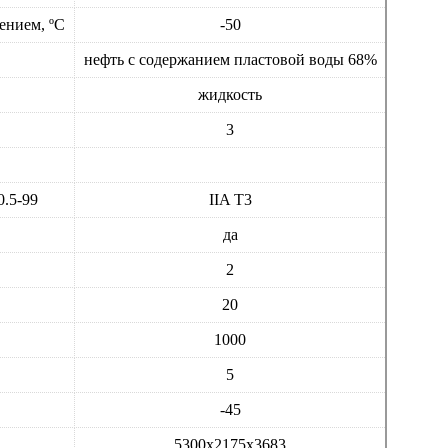
ением, ºС
-50
нефть с содержанием пластовой воды 68%
жидкость
3
0.5-99
IIA T3
да
2
20
1000
5
-45
5300х2175х3683