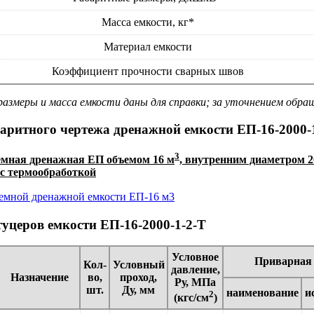
Масса емкости, кг*
Материал емкости
Коэффициент прочности сварных швов
азмеры и масса емкости даны для справки; за уточнением обр
аритного чертежа дренажной емкости ЕП-16-2000-
3
емная дренажная ЕП объемом 16 м
, внутренним диаметром 2
 с термообработкой
уцеров емкости ЕП-16-2000-1-2-Т
Условное
Приварная 
Кол-
Условный
давление,
Назначение
во,
проход,
Ру, МПа
шт.
Ду, мм
наименование
и
2
(кгс/см
)