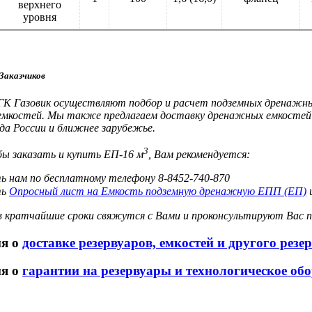
верхнего
уровня
Заказчиков
К Газовик осуществляют подбор и расчет подземных дренажных
емкостей. Мы также предлагаем доставку дренажных емкосте
ода России и ближнее зарубежье.
3
бы заказать и купить ЕП-16 м
, Вам рекомендуется:
ь нам по бесплатному телефону 8-8452-740-870
ть
Опросный лист на Емкость подземную дренажную ЕПП (ЕП)
и
 кратчайшие сроки свяжутся с Вами и проконсультируют Вас п
я о
доставке резервуаров, емкостей и другого рез
я о
гарантии на резервуары и технологическое об