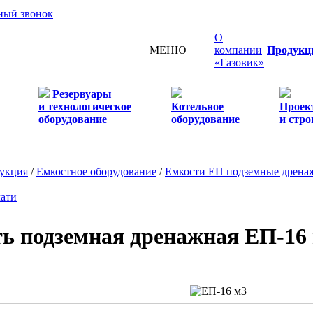
тный звонок
О
МЕНЮ
компании
Продукц
«Газовик»
Резервуары
и технологическое
Котельное
Проек
оборудование
оборудование
и стро
укция
/
Емкостное оборудование
/
Емкости ЕП подземные дрена
чати
ь подземная дренажная ЕП-16