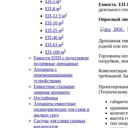
ЕП-5 м
Емкость ЕП-
3
ЕП-8 м
дизельного то
3
ЕП-12,5 м
Опросный лис
3
ЕП-16 м
3
DOC
,
ЕП-25 м
3
ЕП-40 м
Дренажная ем
3
ЕП-63 м
(одной или не
3
ЕП-100 м
Горловины нео
Емкости ЕПП с подогревом
патрубков, люк
подземные дренажные
Аппараты с
Комплектация
перемешивающими
требований За
устройствами
Емкостные стальные
Проектирова
(Техническому
сварные аппараты
Отстойники
габаритн
Аппараты емкостные
хранимая
цилиндрические для газов и
количест
жидких сред
высота г
Сосуды для слива газовых
тип опор
конденсатов