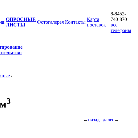
8-8452-
ОПРОСНЫЕ
Карта
740-870
ия
Фотогалерея
Контакты
ЛИСТЫ
поставок
все
телефоны
тирование
ительство
жные
/
3
 м
←
назад
|
далее
→