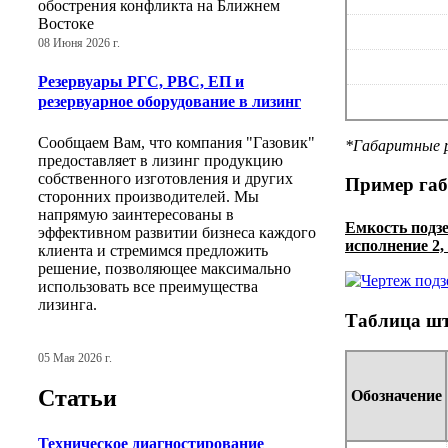
обострения конфликта на Ближнем
Востоке
08 Июня 2026 г.
Резервуары РГС, РВС, ЕП и
резервуарное оборудование в лизинг
Сообщаем Вам, что компания "Газовик"
*Габаритные р
предоставляет в лизинг продукцию
собственного изготовления и других
Пример габ
сторонних производителей. Мы
напрямую заинтересованы в
Емкость подз
эффективном развитии бизнеса каждого
исполнение 2,
клиента и стремимся предложить
решение, позволяющее максимально
использовать все преимущества
лизинга.
Таблица шт
05 Мая 2026 г.
Статьи
Обозначение
Техническое диагностирование