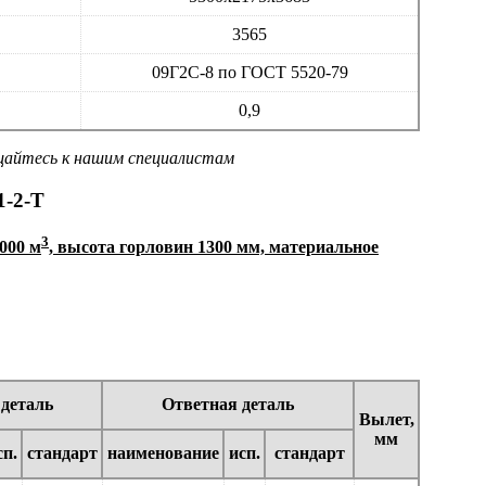
3565
09Г2С-8 по ГОСТ 5520-79
0,9
ащайтесь к нашим специалистам
1-2-Т
3
000 м
, высота горловин 1300 мм, материальное
деталь
Ответная деталь
Вылет,
мм
сп.
стандарт
наименование
исп.
стандарт