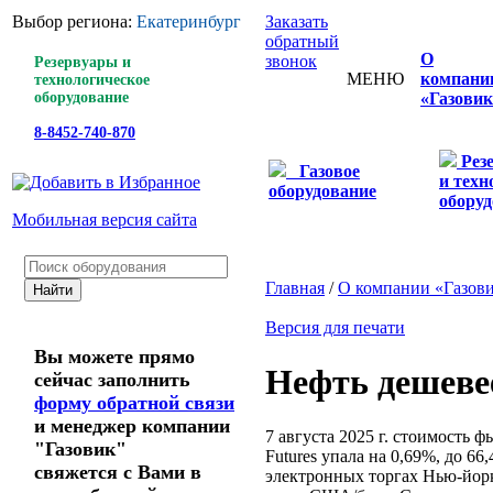
Выбор региона:
Екатеринбург
Заказать
обратный
О
звонок
Резервуары и
МЕНЮ
компани
технологическое
оборудование
«Газовик
8-8452-740-870
Рез
Газовое
и техн
оборудование
оборуд
Мобильная версия сайта
Главная
/
О компании «Газов
Версия для печати
Вы можете прямо
Нефть дешевее
сейчас заполнить
форму обратной связи
и менеджер компании
7 августа 2025 г. стоимость 
"Газовик"
Futures упала на 0,69%, до 6
свяжется с Вами в
электронных торгах Нью-йор