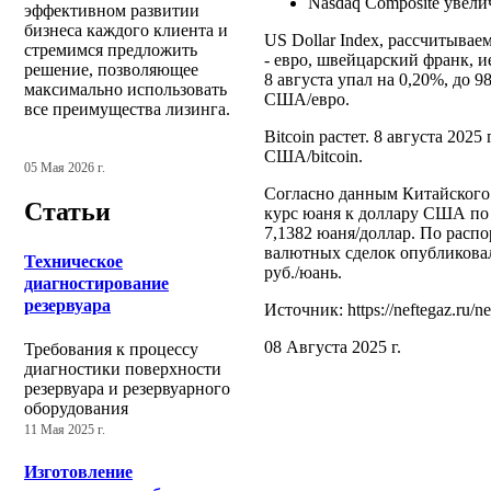
Nasdaq Composite увелич
эффективном развитии
бизнеса каждого клиента и
US Dollar Index, рассчитыва
стремимся предложить
- евро, швейцарский франк, и
решение, позволяющее
8 августа упал на 0,20%, до 
максимально использовать
США/евро.
все преимущества лизинга.
Bitcoin растет. 8 августа 2025
США/bitcoin.
05 Мая 2026 г.
Согласно данным Китайского 
Статьи
курс юаня к доллару США по 
7,1382 юаня/доллар. По расп
валютных сделок опубликовал
Техническое
руб./юань.
диагностирование
резервуара
Источник: https://neftegaz.ru/n
08 Августа 2025 г.
Требования к процессу
диагностики поверхности
резервуара и резервуарного
оборудования
11 Мая 2025 г.
Изготовление