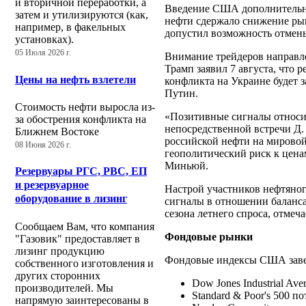
и вторичной переработки, а
Введение США дополнительны
затем и утилизируются (как,
нефти сдержало снижение ры
например, в факельных
допустил возможность отмены
установках).
05 Июля 2026 г.
Внимание трейдеров направл
Трамп заявил 7 августа, что
Цены на нефть взлетели
конфликта на Украине будет з
Путин.
Стоимость нефти выросла из-
«Позитивные сигналы относи
за обострения конфликта на
непосредственной встречи Д.
Ближнем Востоке
российской нефти на мировой
08 Июня 2026 г.
геополитический риск к ценам
Миньюй.
Резервуары РГС, РВС, ЕП
и резервуарное
Настрой участников нефтяног
оборудование в лизинг
сигналы в отношении баланса
сезона летнего спроса, отмеча
Сообщаем Вам, что компания
Фондовые рынки
"Газовик" предоставляет в
лизинг продукцию
Фондовые индексы США завер
собственного изготовления и
других сторонних
Dow Jones Industrial Ave
производителей. Мы
Standard & Poor's 500 п
напрямую заинтересованы в