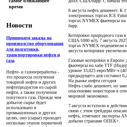
самое ближайшее
долл. США/барр. С начала это
время
8 августа нефть дешевеет. К 
электронных торгах ICE Futur
торгах NYMEX фьючерсы на не
Новости
барр.
Котировки природного газа в
Принимаем заказы на
США/1000 м3). 7 августа 2025
производство оборудования
торгах NYMEX подешевели на 
для подготовки,
августа котировки увеличили
транспортировки нефти и
Газовые котировки в Европе 
газа
фьючерсы на хабе TTF (Нидерла
уровне 33,025 евро/МВт·ч (40
Нефте- и газопереработка -
предыдущего дня составил 0,
это процессы получения
На рынке нефти сегодня
товарной нефти и других
Нефть слабо дешевеет, но за
нефтепродуктов из сырой
опасениями инвесторов в от
нефти, а также получения
мировой экономики.
попутного газа. Прежде чем
добытое сырье будет
7 августа вступили в действ
использовано в
связи с этим трейдеры опаса
промышленных и других
нефть, отмечают эксперты A
целях, оно (сырье) проходит
добычи странами ОПЕК+.
несколько этапов первичной